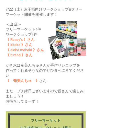
7/22（土）お子様向けワークショップ&フリー
マーケット開催を開催します！
​＜出 店＞
フリーマーケット4件
ワークショップ4件
《 Rosey’s 》さん
《 kitoka 》さん
《 aloha mahalo 》さん
《 b:rend 》さん
かき氷は奄美んちゅさんが手作りシロップを
作ってくれるそうなのでぜひ食べにきてくださ
い
《 奄美んちゅ 》
さん
また、プチ縁日ございますので皆さんで楽しみ
ましょう！
お待ちしてまーす！