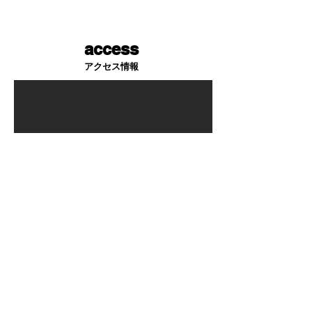
access
アクセス情報
所在地
〒227-0055
神奈川県横浜市青葉区つつじが丘24-15